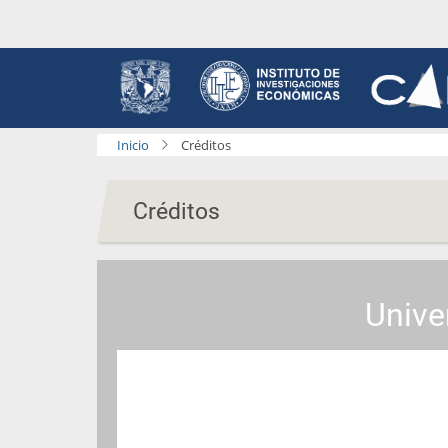
Pasar
al
contenido
principal
Inicio
Créditos
Créditos
Unive